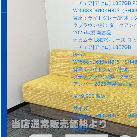
オカムラ L8E7シリーズ ロビ
ーチェア[アセロ] L8E7GB
PE52
W1568×D610×H815（SH4
背座：ライトグレー/肘木：
ダークブラウン/脚：ダーク
アンバー 2025年製 新古品
￥49,500
税込
サイズ
W1568×D610×H815（SH4
在庫数 1