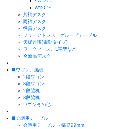
~W1200
W1201~
片袖デスク
両袖デスク
役員デスク
フリーアドレス、グループテーブル
天板昇降[電動タイプ]
ワークブース、L字型など
☆新品デスク
■ワゴン、脇机
2段ワゴン
3段ワゴン
2段脇机
3段脇机
ワゴンその他
■会議用テーブル
会議用テーブル ～幅1799mm