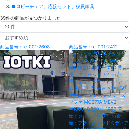
■ロビーチェア、応接セット、役員家具
39件
の商品が見つかりました
商品番号 : re-001-2608
商品番号 : re-001-2412
オカムラ ブレスタシリーズ
ソファ MC377A MBV2
W1800×D600×H1000 背
座：クリームホワイト/台
座：プライズウッドミディア