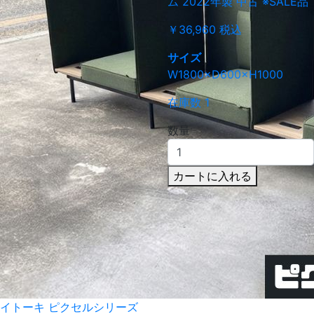
ム 2022年製 中古 ※SALE品
￥36,960
税込
サイズ
W1800×D600×H1000
在庫数 1
数量
カートに入れる
イトーキ ピクセルシリーズ