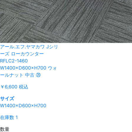
アール.エフ.ヤマカワ Jシリ
ーズ ローカウンター
RFLC2-1460
W1400×D600×H700 ウォ
ールナット 中古 ⑳
￥6,600
税込
サイズ
W1400×D600×H700
在庫数 1
数量