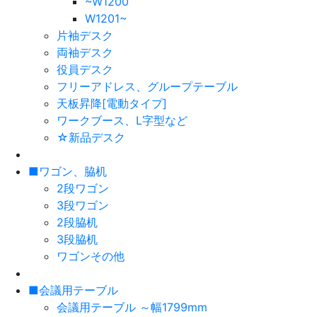
~W1200
W1201~
片袖デスク
両袖デスク
役員デスク
フリーアドレス、グループテーブル
天板昇降[電動タイプ]
ワークブース、L字型など
☆新品デスク
■ワゴン、脇机
2段ワゴン
3段ワゴン
2段脇机
3段脇机
ワゴンその他
■会議用テーブル
会議用テーブル ～幅1799mm