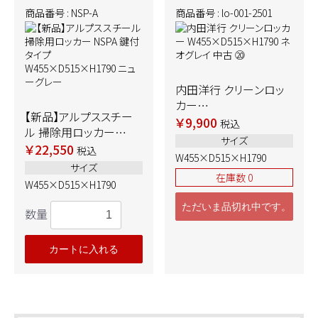
商品番号 : NSP-A
商品番号 : lo-001-2501
内田洋行 クリーンロッ
カー
【新品】アルプススチー
W455×D515×H1790
￥9,900
税込
ル 掃除用ロッカー
ネオグレイ 中古 ⑳
サイズ
NSPA 鍵付タイプ
￥22,550
税込
W455×D515×H1790
W455×D515×H1790
サイズ
ニューグレー
在庫数 0
W455×D515×H1790
ただいま品切れ中です。
数量
カートに入れる