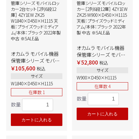
オカムラ モバイル機器
オカムラ モバイル機器
保管庫シリーズ モバイ
保管庫シリーズ モバイ
ルロッカー［2列6段12
￥52,800
税込
ルロッカー2台セット［2
￥105,600
庫］ 4ZY1EW ZK25
税込
サイズ
列6段12庫］ 4ZY1EW
W900×D450×H1115
サイズ
W900×D450×H1115
ZK25
天板：プライズウッドミデ
W1840×D450×H1115
在庫数 4
W1840×D450×H1115
ィアム/本体：ブラック
在庫数 1
天板：プライズウッドミデ
2022年製 中古 ※SALE
数量
ィアム/本体：ブラック
品
数量
2022年製 中古 ※SALE
品
カートに入れる
カートに入れる