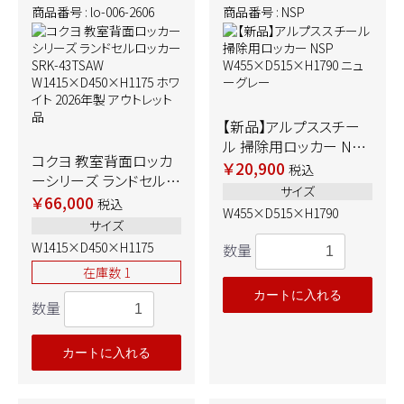
商品番号 : lo-006-2606
商品番号 : NSP
【新品】アルプススチー
ル 掃除用ロッカー NSP
コクヨ 教室背面ロッカ
W455×D515×H1790
￥20,900
税込
ーシリーズ ランドセルロ
ニューグレー
サイズ
ッカー SRK-43TSAW
￥66,000
税込
W455×D515×H1790
W1415×D450×H1175
サイズ
ホワイト 2026年製 アウ
W1415×D450×H1175
数量
トレット品
在庫数 1
カートに入れる
数量
カートに入れる