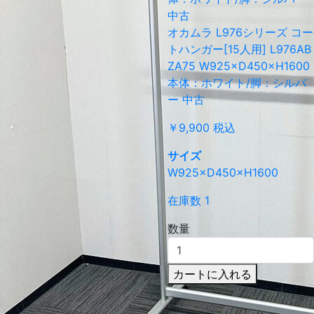
オカムラ L976シリーズ コー
トハンガー[15人用] L976AB
ZA75 W925×D450×H1600
本体：ホワイト/脚：シルバ
ー 中古
￥9,900
税込
サイズ
W925×D450×H1600
在庫数 1
数量
カートに入れる