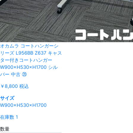
オカムラ コートハンガーシ
リーズ L956BB Z637 キャス
ター付きコートハンガー
W900×H530×H1700 シル
バー 中古 ⑳
￥8,800
税込
サイズ
W900×H530×H1700
在庫数 1
数量