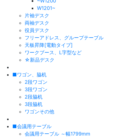
~W1200
W1201~
片袖デスク
両袖デスク
役員デスク
フリーアドレス、グループテーブル
天板昇降[電動タイプ]
ワークブース、L字型など
☆新品デスク
■ワゴン、脇机
2段ワゴン
3段ワゴン
2段脇机
3段脇机
ワゴンその他
■会議用テーブル
会議用テーブル ～幅1799mm