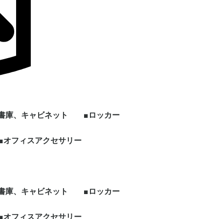
■書庫、キャビネット
■ロッカー
ン
上下セット書庫
両開き書庫
引き違い書庫
オープン書庫
ラテラルキャビネット
クリスタルトレイ
ファイリングキャビネ
書架
片開き書庫
キッチンキャビネット
シェルフ、物品棚
その他書庫、収納庫
■オフィスアクセサリー
1人用ロッカー
2人用ロッカー
3人用ロッカー
4人用ロッカー
5人用ロッカー
6人用ロッカー
8人用ロッカー
多人数用ロッカー
パーソナルロッカー
シューズロッカー
ワードローブ、その他
ー
ット
ロッカー
ビジネス関連
ホワイト・スケジュー
パンフレット・カタロ
電話台
傘立て
コートハンガー
シュレッダー
耐火・手提げ金庫
電化製品
プラントボックス、花
観葉植物、フェイクグ
その他オフィスアクセ
各種部材、パーツ
・新品 ビジネスバッ
・冷蔵庫
・電子レンジ
・電動ポット
・空気清浄機
・その他家電類
・デスク
・チェア
・書庫、シェルフ
・パーティション
ルボード
グスタンド
台
リーン
サリー
グ
■書庫、キャビネット
■ロッカー
ン
上下セット書庫
両開き書庫
引き違い書庫
オープン書庫
ラテラルキャビネット
クリスタルトレイ
ファイリングキャビネ
書架
片開き書庫
キッチンキャビネット
シェルフ、物品棚
その他書庫、収納庫
■オフィスアクセサリー
1人用ロッカー
2人用ロッカー
3人用ロッカー
4人用ロッカー
5人用ロッカー
6人用ロッカー
8人用ロッカー
多人数用ロッカー
パーソナルロッカー
シューズロッカー
ワードローブ、その他