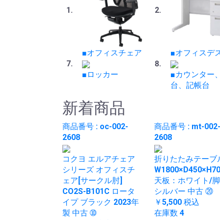
■オフィスチェア
■オフィスデ
■ロッカー
■カウンター
台、記帳台
新着商品
商品番号 : oc-002-
商品番号 : mt-002
2608
2608
コクヨ エルアチェア
折りたたみテーブ
シリーズ オフィスチ
W1800×D450×H7
ェア[サークル肘]
天板：ホワイト/
CO2S-B101C ロータ
シルバー 中古 ⑳
イプ ブラック 2023年
￥5,500
税込
製 中古 ➉
在庫数 4