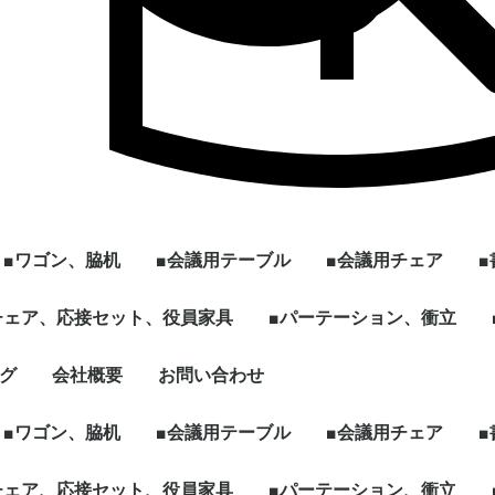
■ワゴン、脇机
■会議用テーブル
■会議用チェア
ル
]
型
チェア、応接セット、役員家具
2段ワゴン
3段ワゴン
2段脇机
3段脇机
ワゴンその他
~W1200
W1201~
会議用テーブル ～幅
会議用テーブル 幅
[ミーティング、パー
ハイテーブル、カウン
スタックテーブル
折りたたみテーブル
スクエア、カフェテー
円型、楕円形テーブル
その他、パーソナルテ
☆新品テーブル
■パーテーション、衝立
スタックチェア
スタック、ネスティ
ミーティングチェア
折りたたみチェア
その他多目的チェア
1799mm
1800mm～
ソナル]ブースセット
ターテーブル
ブル
ーブルなど
グチェア（キャスタ
付）
ェア、ソファ
ト
、木製書庫
ドローブ
グ
会社概要
お問い合わせ
キャスター付きパーテ
単立、連結仕様パーテ
☆新品ローパーテーシ
ィション
ィション
ョン
■ワゴン、脇机
■会議用テーブル
■会議用チェア
ル
]
型
チェア、応接セット、役員家具
2段ワゴン
3段ワゴン
2段脇机
3段脇机
ワゴンその他
~W1200
W1201~
会議用テーブル ～幅
会議用テーブル 幅
[ミーティング、パー
ハイテーブル、カウン
スタックテーブル
折りたたみテーブル
スクエア、カフェテー
円型、楕円形テーブル
その他、パーソナルテ
☆新品テーブル
■パーテーション、衝立
スタックチェア
スタック、ネスティ
ミーティングチェア
折りたたみチェア
その他多目的チェア