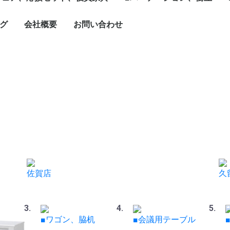
1799mm
1800mm～
ソナル]ブースセット
ターテーブル
ブル
ーブルなど
グチェア（キャスタ
付）
ェア、ソファ
ト
、木製書庫
ドローブ
グ
会社概要
お問い合わせ
キャスター付きパーテ
単立、連結仕様パーテ
☆新品ローパーテーシ
ィション
ィション
ョン
佐賀店
久
■ワゴン、脇机
■会議用テーブル