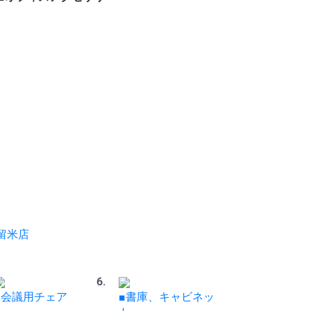
ー
ット
ロッカー
ビジネス関連
ホワイト・スケジュー
パンフレット・カタロ
電話台
傘立て
コートハンガー
シュレッダー
耐火・手提げ金庫
電化製品
プラントボックス、花
観葉植物、フェイクグ
その他オフィスアクセ
各種部材、パーツ
・新品 ビジネスバッ
・冷蔵庫
・電子レンジ
・電動ポット
・空気清浄機
・その他家電類
・デスク
・チェア
・書庫、シェルフ
・パーティション
ルボード
グスタンド
台
リーン
サリー
グ
留米店
■会議用チェア
■書庫、キャビネッ