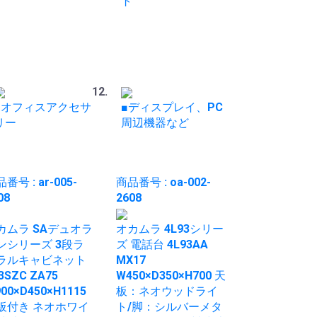
ト
■オフィスアクセサ
■ディスプレイ、PC
リー
周辺機器など
番号 : ar-005-
商品番号 : oa-002-
08
2608
カムラ SAデュオラ
オカムラ 4L93シリー
ンシリーズ 3段ラ
ズ 電話台 4L93AA
ラルキャビネット
MX17
3SZC ZA75
W450×D350×H700 天
00×D450×H1115
板：ネオウッドライ
板付き ネオホワイ
ト/脚：シルバーメタ