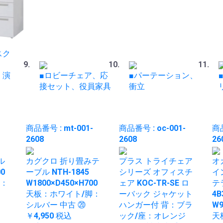
スク
、演
■ロビーチェア、応
■パーテーション、
接セット、役員家具
衝立
-
商品番号 : mt-001-
商品番号 : oc-001-
商品
2608
2608
26
ル
カグクロ 折り畳みテ
プラス トライチェア
オ
00
ーブル NTH-1845
シリーズ オフィスチ
イ
脚：
W1800×D450×H700
ェア KOC-TR-SE ロ
テ
天板：ホワイト/脚：
ーバック ジャケット
4B
シルバー 中古 ⑳
ハンガー付 背：ブラ
W9
￥4,950
税込
ック/座：オレンジ
天