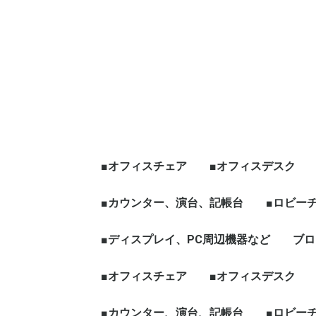
■オフィスチェア
■オフィスデスク
エグゼクティブチェア
オフィスチェア肘有
オフィスチェア肘無
役員チェア
ハイチェア、その他チ
☆新品チェア
■カウンター、演台、記帳台
平デスク
片袖デスク
両袖デスク
役員デスク
フリーアドレス、グ
天板昇降[電動タイプ
ワークブース、L字
☆新品デスク
■ロビー
ェア
ープテーブル
など
ハイカウンター
ローカウンター
インフォメーションカウン
演台
記帳台
■ディスプレイ、PC周辺機器など
ロビーチ
応接セッ
役員家具
木製ワー
ブロ
ター
ディスプレイ、モニター
パソコン周辺機器
■オフィスチェア
■オフィスデスク
エグゼクティブチェア
オフィスチェア肘有
オフィスチェア肘無
役員チェア
ハイチェア、その他チ
☆新品チェア
■カウンター、演台、記帳台
平デスク
片袖デスク
両袖デスク
役員デスク
フリーアドレス、グ
天板昇降[電動タイプ
ワークブース、L字
☆新品デスク
■ロビー