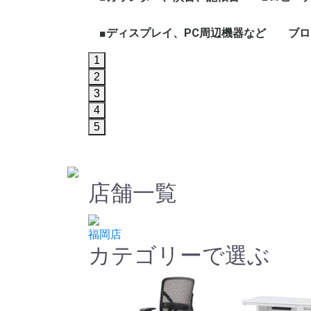
ェア
ープテーブル
など
ハイカウンター
ローカウンター
インフォメーションカウン
演台
記帳台
■ディスプレイ、PC周辺機器など
ロビーチ
応接セッ
役員家具
木製ワー
ブロ
ター
1
ディスプレイ、モニター
パソコン周辺機器
2
3
4
5
店舗一覧
福岡店
カテゴリーで選ぶ