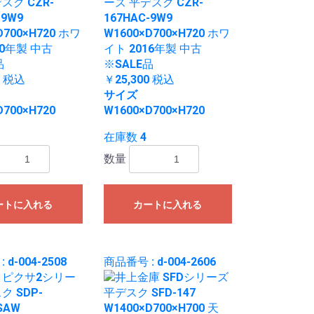
スク CZR-
ーズ 平デスク CZR-
-9W9
167HAC-9W9
D700×H720 ホワ
W1600×D700×H720 ホワ
20年製 中古
イト 2016年製 中古
品
※SALE品
0
税込
￥25,300
税込
サイズ
D700×H720
W1600×D700×H720
在庫数 4
数量
ートに入れる
カートに入れる
 d-004-2508
商品番号 : d-004-2606