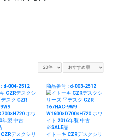
ー
ット
ロッカー
ビジネス関連
ホワイト・スケジュー
パンフレット・カタロ
電話台
傘立て
コートハンガー
シュレッダー
耐火・手提げ金庫
電化製品
プラントボックス、花
観葉植物、フェイクグ
その他オフィスアクセ
各種部材、パーツ
・新品 ビジネスバッ
・冷蔵庫
・電子レンジ
・電動ポット
・空気清浄機
・その他家電類
・デスク
・チェア
・書庫、シェルフ
・パーティション
ルボード
グスタンド
台
リーン
サリー
グ
 d-004-2512
商品番号 : d-003-2512
 CZRデスクシリ
イトーキ CZRデスクシリ