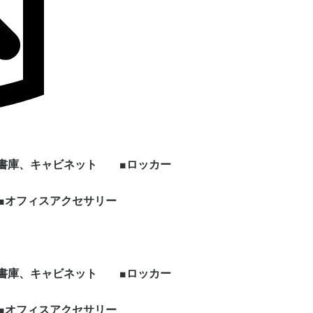
■書庫、キャビネット
■ロッカー
ン
上下セット書庫
両開き書庫
引き違い書庫
オープン書庫
ラテラルキャビネット
クリスタルトレイ
ファイリングキャビネ
書架
片開き書庫
キッチンキャビネット
シェルフ、物品棚
その他書庫、収納庫
■オフィスアクセサリー
1人用ロッカー
2人用ロッカー
3人用ロッカー
4人用ロッカー
5人用ロッカー
6人用ロッカー
8人用ロッカー
多人数用ロッカー
パーソナルロッカー
シューズロッカー
ワードローブ、その他
ー
ット
ロッカー
ビジネス関連
ホワイト・スケジュー
パンフレット・カタロ
電話台
傘立て
コートハンガー
シュレッダー
耐火・手提げ金庫
電化製品
プラントボックス、花
観葉植物、フェイクグ
その他オフィスアクセ
各種部材、パーツ
・新品 ビジネスバッ
・冷蔵庫
・電子レンジ
・電動ポット
・空気清浄機
・その他家電類
・デスク
・チェア
・書庫、シェルフ
・パーティション
ルボード
グスタンド
台
リーン
サリー
グ
■書庫、キャビネット
■ロッカー
ン
上下セット書庫
両開き書庫
引き違い書庫
オープン書庫
ラテラルキャビネット
クリスタルトレイ
ファイリングキャビネ
書架
片開き書庫
キッチンキャビネット
シェルフ、物品棚
その他書庫、収納庫
■オフィスアクセサリー
1人用ロッカー
2人用ロッカー
3人用ロッカー
4人用ロッカー
5人用ロッカー
6人用ロッカー
8人用ロッカー
多人数用ロッカー
パーソナルロッカー
シューズロッカー
ワードローブ、その他