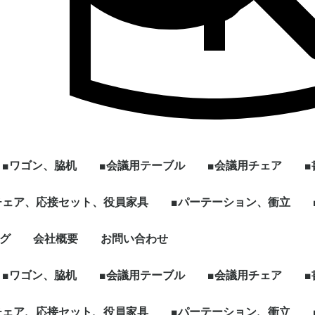
■ワゴン、脇机
■会議用テーブル
■会議用チェア
ル
]
型
チェア、応接セット、役員家具
2段ワゴン
3段ワゴン
2段脇机
3段脇机
ワゴンその他
~W1200
W1201~
会議用テーブル ～幅
会議用テーブル 幅
[ミーティング、パー
ハイテーブル、カウン
スタックテーブル
折りたたみテーブル
スクエア、カフェテー
円型、楕円形テーブル
その他、パーソナルテ
☆新品テーブル
■パーテーション、衝立
スタックチェア
スタック、ネスティ
ミーティングチェア
折りたたみチェア
その他多目的チェア
1799mm
1800mm～
ソナル]ブースセット
ターテーブル
ブル
ーブルなど
グチェア（キャスタ
付）
ェア、ソファ
ト
、木製書庫
ドローブ
グ
会社概要
お問い合わせ
キャスター付きパーテ
単立、連結仕様パーテ
☆新品ローパーテーシ
ィション
ィション
ョン
■ワゴン、脇机
■会議用テーブル
■会議用チェア
ル
]
型
チェア、応接セット、役員家具
2段ワゴン
3段ワゴン
2段脇机
3段脇机
ワゴンその他
~W1200
W1201~
会議用テーブル ～幅
会議用テーブル 幅
[ミーティング、パー
ハイテーブル、カウン
スタックテーブル
折りたたみテーブル
スクエア、カフェテー
円型、楕円形テーブル
その他、パーソナルテ
☆新品テーブル
■パーテーション、衝立
スタックチェア
スタック、ネスティ
ミーティングチェア
折りたたみチェア
その他多目的チェア