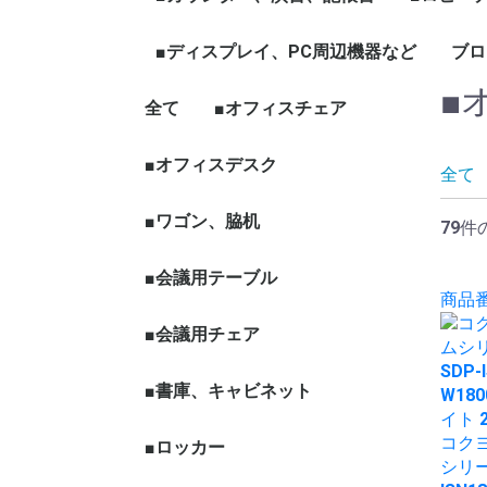
ェア
ープテーブル
など
ハイカウンター
ローカウンター
インフォメーションカウン
演台
記帳台
■ディスプレイ、PC周辺機器など
ロビーチ
応接セッ
役員家具
木製ワー
ブロ
ター
■
全て
ディスプレイ、モニター
パソコン周辺機器
■オフィスチェア
■オフィスデスク
全て
■ワゴン、脇机
79件
■会議用テーブル
商品番号
■会議用チェア
■書庫、キャビネット
コクヨ
■ロッカー
シリー