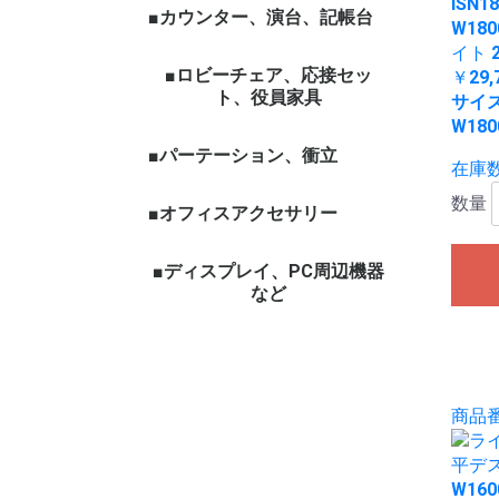
ISN1
■カウンター、演台、記帳台
W180
イト 
■ロビーチェア、応接セッ
￥29,
ト、役員家具
サイ
W180
■パーテーション、衝立
在庫数
数量
■オフィスアクセサリー
■ディスプレイ、PC周辺機器
など
商品番号