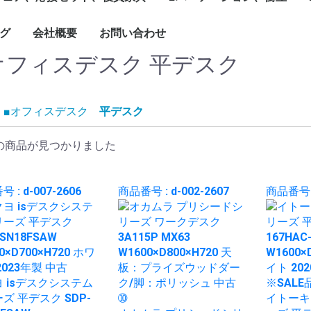
1799mm
1800mm～
ソナル]ブースセット
ターテーブル
ブル
ーブルなど
グチェア（キャスタ
付）
ェア、ソファ
ト
、木製書庫
ドローブ
グ
会社概要
お問い合わせ
キャスター付きパーテ
単立、連結仕様パーテ
☆新品ローパーテーシ
ィション
ィション
ョン
オフィスデスク
平デスク
■オフィスデスク
平デスク
の商品が見つかりました
 : d-007-2606
商品番号 : d-002-2607
商品番号 :
 isデスクシステム
ズ 平デスク SDP-
イトーキ