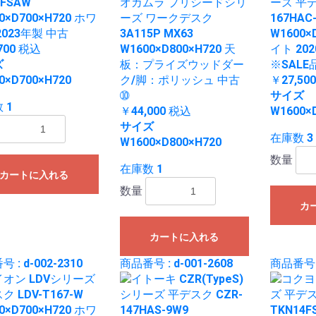
8FSAW
オカムラ プリシードシリ
ーズ 平デ
0×D700×H720 ホワ
ーズ ワークデスク
167HAC
2023年製 中古
3A115P MX63
W1600×
700
税込
W1600×D800×H720 天
イト 20
ズ
板：プライズウッドダー
※SALE
0×D700×H720
ク/脚：ポリッシュ 中古
￥27,50
➉
サイズ
 1
￥44,000
税込
W1600×
サイズ
在庫数 3
W1600×D800×H720
数量
在庫数 1
カートに入れる
数量
カ
カートに入れる
 : d-002-2310
商品番号 : d-001-2608
商品番号 :