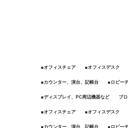
■オフィスチェア
■オフィスデスク
エグゼクティブチェア
オフィスチェア肘有
オフィスチェア肘無
役員チェア
ハイチェア、その他チ
☆新品チェア
■カウンター、演台、記帳台
平デスク
片袖デスク
両袖デスク
役員デスク
フリーアドレス、グ
天板昇降[電動タイプ
ワークブース、L字
☆新品デスク
■ロビー
ェア
ープテーブル
など
ハイカウンター
ローカウンター
インフォメーションカウン
演台
記帳台
■ディスプレイ、PC周辺機器など
ロビーチ
応接セッ
役員家具
木製ワー
ブロ
ター
ディスプレイ、モニター
パソコン周辺機器
■オフィスチェア
■オフィスデスク
エグゼクティブチェア
オフィスチェア肘有
オフィスチェア肘無
役員チェア
ハイチェア、その他チ
☆新品チェア
■カウンター、演台、記帳台
平デスク
片袖デスク
両袖デスク
役員デスク
フリーアドレス、グ
天板昇降[電動タイプ
ワークブース、L字
☆新品デスク
■ロビー