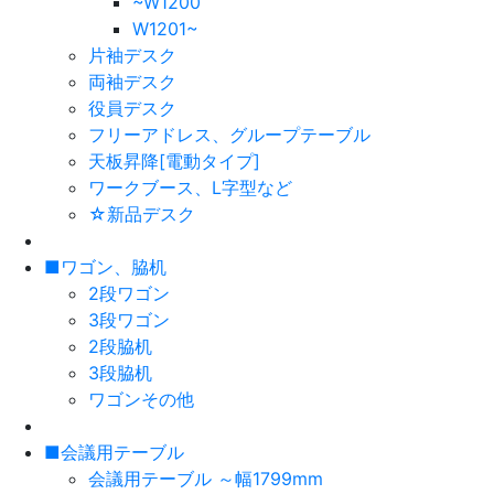
~W1200
W1201~
片袖デスク
両袖デスク
役員デスク
フリーアドレス、グループテーブル
天板昇降[電動タイプ]
ワークブース、L字型など
☆新品デスク
■ワゴン、脇机
2段ワゴン
3段ワゴン
2段脇机
3段脇机
ワゴンその他
■会議用テーブル
会議用テーブル ～幅1799mm