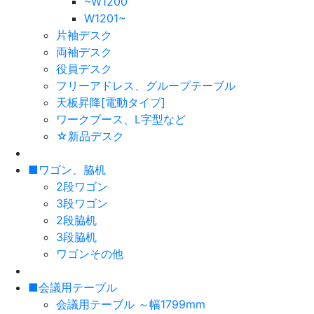
~W1200
W1201~
片袖デスク
両袖デスク
役員デスク
フリーアドレス、グループテーブル
天板昇降[電動タイプ]
ワークブース、L字型など
☆新品デスク
■ワゴン、脇机
2段ワゴン
3段ワゴン
2段脇机
3段脇机
ワゴンその他
■会議用テーブル
会議用テーブル ～幅1799mm