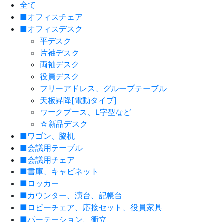
全て
■オフィスチェア
■オフィスデスク
平デスク
片袖デスク
両袖デスク
役員デスク
フリーアドレス、グループテーブル
天板昇降[電動タイプ]
ワークブース、L字型など
☆新品デスク
■ワゴン、脇机
■会議用テーブル
■会議用チェア
■書庫、キャビネット
■ロッカー
■カウンター、演台、記帳台
■ロビーチェア、応接セット、役員家具
■パーテーション、衝立