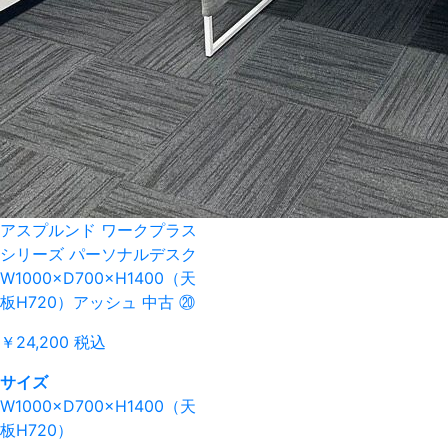
アスプルンド ワークプラス
シリーズ パーソナルデスク
W1000×D700×H1400（天
板H720）アッシュ 中古 ⑳
￥24,200
税込
サイズ
W1000×D700×H1400（天
板H720）