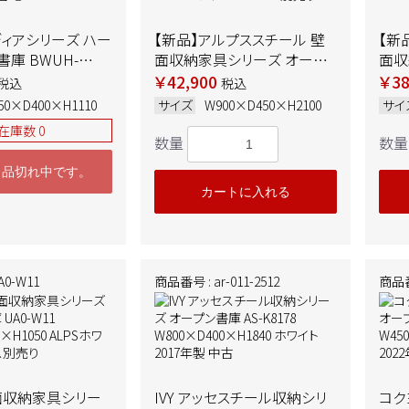
ディアシリーズ ハー
【新品】アルプススチール 壁
【新
庫 BWUH-
面収納家具シリーズ オープ
面収
ン書庫 UAO-W21
ン書庫
￥42,900
￥38
税込
税込
00×H1110 ホワ
W900×D450×H2100 ALPS
W90
50×D400×H1110
サイズ
W900×D450×H2100
サイ
年製 中古 ➉
ホワイト ※ベース別売り
ホワ
在庫数 0
数量
数量
ま品切れ中です。
カートに入れる
A0-W11
商品番号 : ar-011-2512
商品番号
面収納家具シリー
IVY アッセスチール収納シリ
コク