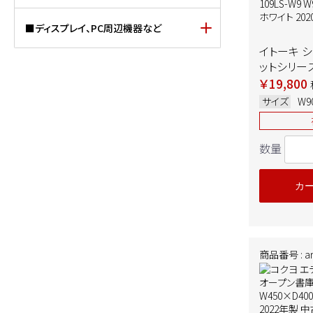
■ディスプレイ、PC周辺機器など
イトーキ 
ットシリー
HTM-109L
￥19,800
W900×D4
サイズ
W9
イト 2020
数量
カ
商品番号 : ar-