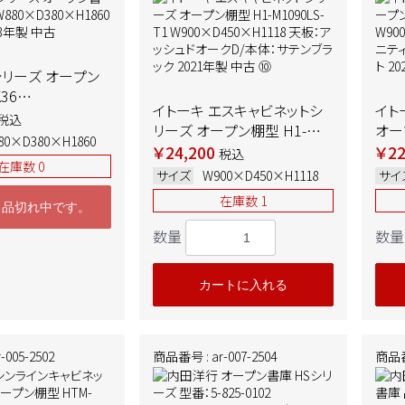
シリーズ オープン
36
イトーキ エスキャビネットシ
イト
80×H1860 ホワ
税込
リーズ オープン棚型 H1-
オープ
3年製 中古
80×D380×H1860
M1090LS-T1
W9 
￥24,200
￥22
税込
在庫数 0
W900×D450×H1118 天
天板
サイズ
W900×D450×H1118
サイ
板：アッシュドオークD/本体：
本体
在庫数 1
サテンブラック 2021年製 中
古 
ま品切れ中です。
古 ⑩
数量
数量
カートに入れる
005-2502
商品番号 : ar-007-2504
商品番号