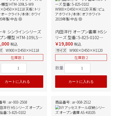
ーキ シンラインシリーズ
内田洋行 オープン書庫 HSシ
ン棚型 HTM-109LS-
リーズ 型番：5-825-0102
W900×D450×H1118
W900×D450×H1120 天
,000
￥19,800
税込
税込
：トリニティオークライト/
板：ピュアホワイト/本体：オフ
ズ
W900×D450×H1118
サイズ
W900×D450×H1120
：ホワイト 2020年製 中
ホワイト 2019年製 中古 ⑩
在庫数 1
在庫数 2
➉
数量
カートに入れる
カートに入れる
 : ar-003-2508
商品番号 : ar-008-2512