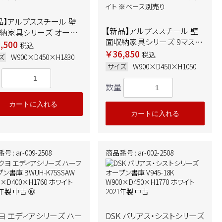
品】アルプススチール 壁
【新品】アルプススチール 壁
納家具シリーズ オープ
面収納家具シリーズ 9マスオ
 UAO-W18
,500
税込
ープン書庫 UAO-W1133
￥36,850
0×D450×H1830 ALPS
税込
ズ
W900×D450×H1830
W900×D450×H1050 ALPS
イト
サイズ
W900×D450×H1050
ホワイト ※ベース別売り
数量
カートに入れる
カートに入れる
 : ar-009-2508
商品番号 : ar-002-2508
ヨ エディアシリーズ ハー
DSK バリアス・シストシリーズ