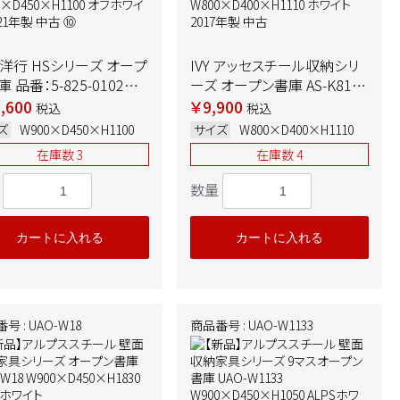
洋行 HSシリーズ オープ
IVY アッセスチール収納シリ
 品番：5-825-0102
ーズ オープン書庫 AS-K8105
0×D450×H1100 オフ
W800×D400×H1110 ホワ
,600
￥9,900
税込
税込
イト 2021年製 中古 ➉
イト 2017年製 中古
ズ
W900×D450×H1100
サイズ
W800×D400×H1110
在庫数 3
在庫数 4
数量
カートに入れる
カートに入れる
号 : UAO-W18
商品番号 : UAO-W1133