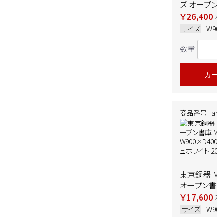
ズ オープン
W900×D4
￥26,400
ホワイト 
サイズ
W9
数量
カ
商品番号 : ar-
東京鋼器 M
オープン書庫
W900×D4
￥17,600
イッシュホワ
サイズ
W9