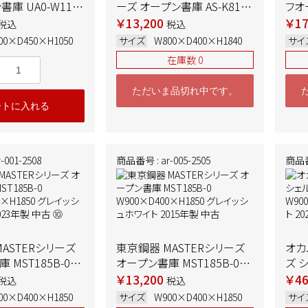
書庫 UA0-W11
ーズ オープン書庫 AS-K8178
フオ
50×H1050 ALPS
W800×D400×H1840 ホワ
K75
￥13,200
￥17
税込
税込
※ベース別売り
イト 2017年製 中古
W45
00×D450×H1050
サイズ
W800×D400×H1840
サイ
イト 
在庫数 0
ただいま品切れ中です。
ートに入れる
001-2508
商品番号 : ar-005-2505
商品番号
ASTERシリーズ
東京鋼器 MASTERシリーズ
オカ
 MST185B-0
オープン書庫 MST185B-0
ズ シ
00×H1850 グレ
W900×D400×H1850 グレ
ZA7
￥13,200
￥46
税込
税込
イト 2023年製
イッシュホワイト 2015年製
ネオ
00×D400×H1850
サイズ
W900×D400×H1850
サイ