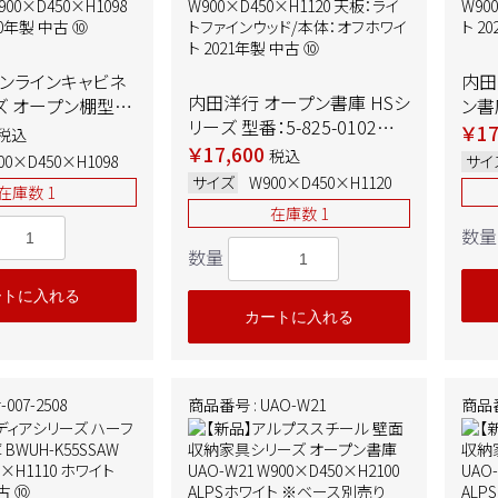
シンラインキャビネ
内田
内田洋行 オープン書庫 HSシ
ズ オープン棚型
ン書庫
リーズ 型番：5-825-0102
S-W9
W90
￥17
税込
W900×D450×H1120 天
￥17,600
50×H1098 ホワ
ホワ
税込
00×D450×H1098
サイ
板：ライトファインウッド/本
年製 中古 ➉
サイズ
W900×D450×H1120
在庫数 1
体：オフホワイト 2021年製 中
在庫数 1
古 ⑩
数量
数量
ートに入れる
カートに入れる
007-2508
商品番号 : UAO-W21
商品番