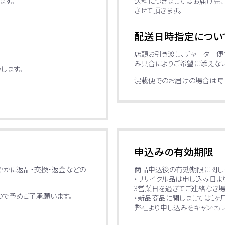
ます。
送料につきましてはお届け先、
させて頂きます。
配送日時指定につい
店頭お引き渡し、チャーター
み具合によりご希望に添えない
します。
混載便でのお届けの場合は時間
申込みの有効期限
やかに返品・交換・返金などの
商品申込後の有効期限に関し
・リサイクル品は申し込み日よ
3営業日を過ぎてご連絡なき
で予めご了承願います。
・新品商品に関しましては1ヶ
弊社より申し込みをキャンセル