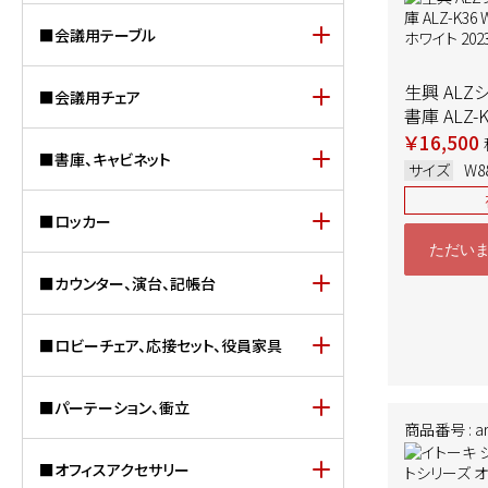
■会議用テーブル
生興 ALZ
■会議用チェア
書庫 ALZ-K
W880×D3
￥16,500
■書庫、キャビネット
イト 202
サイズ
W8
■ロッカー
ただい
■カウンター、演台、記帳台
■ロビーチェア、応接セット、役員家具
■パーテーション、衝立
商品番号 : ar-
■オフィスアクセサリー