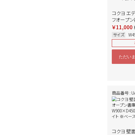
コクヨ エ
フオープン書
K55SSAW
￥11,000
W450×D4
サイズ
W4
イト 2022
ただい
商品番号 : U
コクヨ 壁