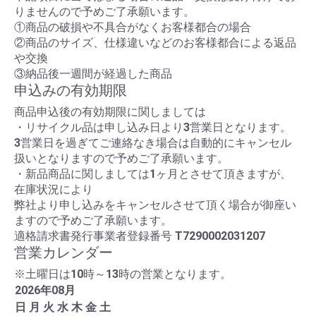
りませんので予めご了承願います。
①商品の破損や不具合がなくお客様都合の場合
②商品のサイズ、仕様違いなどのお客様都合による返品
や交換
③納品後一週間が経過した商品
申込みの有効期限
商品申込後の有効期限に関しましては
・リサイクル品は申し込み日より3営業日となります。
3営業日を過ぎてご連絡なき場合は自動的にキャンセル
扱いとなりますので予めご了承願います。
・新品商品に関しましては1ヶ月とさせて頂きますが、
在庫状況により
弊社より申し込みをキャンセルさせて頂く場合が御座い
ますので予めご了承願います。
適格請求書発行事業者登録番号
T7290002031207
営業カレンダー
※土曜日は10時～13時の営業となります。
2026
年
08
月
日
月
火
水
木
金
土