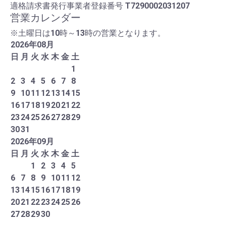
適格請求書発行事業者登録番号
T7290002031207
営業カレンダー
※土曜日は10時～13時の営業となります。
2026
年
08
月
日
月
火
水
木
金
土
1
2
3
4
5
6
7
8
9
10
11
12
13
14
15
16
17
18
19
20
21
22
23
24
25
26
27
28
29
30
31
2026
年
09
月
日
月
火
水
木
金
土
1
2
3
4
5
6
7
8
9
10
11
12
13
14
15
16
17
18
19
20
21
22
23
24
25
26
27
28
29
30