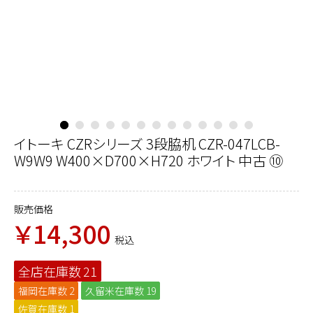
イトーキ CZRシリーズ 3段脇机 CZR-047LCB-
W9W9 W400×D700×H720 ホワイト 中古 ➉
販売価格
￥14,300
税込
全店在庫数
21
福岡在庫数
2
久留米在庫数
19
佐賀在庫数
1