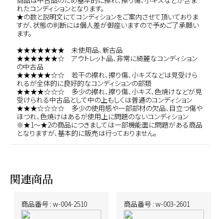
商品は中古品のため基本的に擦れ、擦り傷、小キズなどが含ま
れたコンディションとなります。
★の数と説明文にてコンディションをご案内させて頂いておりま
すが、状態の判断には個人差が御座いますので予めご了承願い
ます。
★★★★★★★ 未使用品、新古品
★★★★★★☆ アウトレット品、非常に綺麗なコンディション
の中古品
★★★★★☆☆ 若干の擦れ、擦り傷、小キズなどは見受けら
れるが全体的に良好的なコンディションの部類
★★★★☆☆☆ 多少の擦れ、擦り傷、小キズ、色焼けなどが見
受けられる中古品として中の上もしくは普通のコンディション
★★★☆☆☆☆ 多少の使用感や一部部材の欠品、目立つ傷や
ほつれ、色焼けはあるが使用上に問題のないコンディション
※★1～★2の商品につきましては一部機能面に問題がある商品
となりますが、基本的に販売は行っておりません。
関連商品
商品番号 : w-004-2510
商品番号 : w-003-2601