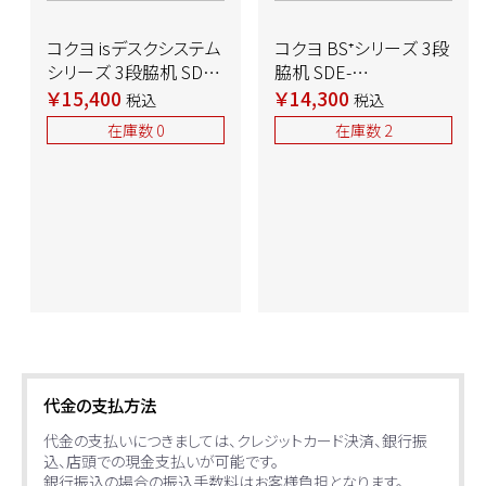
コクヨ isデスクシステム
コクヨ BS⁺シリーズ 3段
シリーズ 3段脇机 SDE-
脇机 SDE-
ISN47CASAWN
BSNV73F1N3
￥15,400
￥14,300
税込
税込
W400×D700×H720
W400×D700×H700
在庫数 0
在庫数 2
ホワイト 2018年製 中古
ナチュラルグレー 2021
～2022年製 中古 ➉
代金の支払方法
代金の支払いにつきましては、クレジットカード決済、銀行振
込、店頭での現金支払いが可能です。
銀行振込の場合の振込手数料はお客様負担となります。