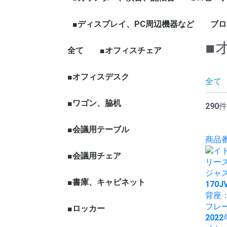
ェア
ープテーブル
など
ハイカウンター
ローカウンター
インフォメーションカウン
演台
記帳台
■ディスプレイ、PC周辺機器など
ロビーチ
応接セッ
役員家具
木製ワー
ブロ
ター
■
全て
ディスプレイ、モニター
パソコン周辺機器
■オフィスチェア
■オフィスデスク
エグゼクティブチェア
オフィスチェア肘有
オフィスチェア肘無
役員チェア
ハイチェア、その他チ
☆新品チェア
全て
ェア
■ワゴン、脇机
290件
■会議用テーブル
商品番号
■会議用チェア
■書庫、キャビネット
■ロッカー