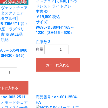
ィスチェア[可動肘] ヘッ
ドレスト ライトグレー
 ヴェントチェア
中古 ➉
 タスクチェア
￥19,800
税込
スタブル肘]
サイズ
JB-Z5M4T1 背：
W695×D580×H1165～
/座：ラズベリー
1230（SH455～520）
古 ※SALE品
0
税込
在庫数 3
数量
585～635×H980
（SH430～545）
カートに入れる
ートに入れる
 oc-002-2511
商品番号 : oc-001-2504-
HA