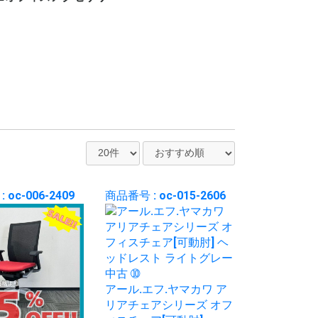
ー
ット
ロッカー
ビジネス関連
ホワイト・スケジュー
パンフレット・カタロ
電話台
傘立て
コートハンガー
シュレッダー
耐火・手提げ金庫
電化製品
プラントボックス、花
観葉植物、フェイクグ
その他オフィスアクセ
各種部材、パーツ
・新品 ビジネスバッ
・冷蔵庫
・電子レンジ
・電動ポット
・空気清浄機
・その他家電類
・デスク
・チェア
・書庫、シェルフ
・パーティション
ルボード
グスタンド
台
リーン
サリー
グ
 oc-006-2409
商品番号 : oc-015-2606
アール.エフ.ヤマカワ ア
リアチェアシリーズ オフ