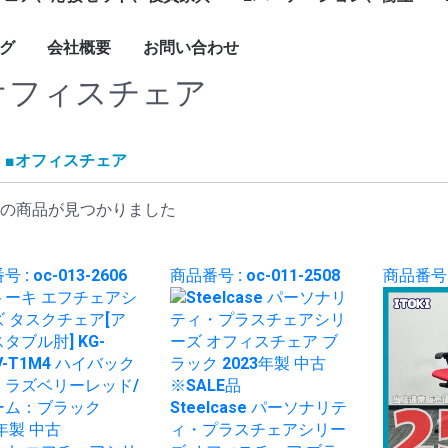
1799mm
1800mm～
ソナル]ブースセット
ターテーブル
ブル
ーブルなど
グチェア（キャスタ
付）
ェア、ソファ
ト
、木製書庫
ドローブ
グ
会社概要
お問い合わせ
キャスター付きパーテ
単立、連結仕様パーテ
☆新品ローパーテーシ
ィション
ィション
ョン
オフィスチェア
■オフィスチェア
の商品が見つかりました
 : oc-013-2606
商品番号 : oc-011-2508
商品番号 :
Steelcase パーソナリテ
ィ・プラスチェアシリー