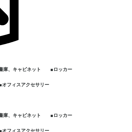
■書庫、キャビネット
■ロッカー
ン
上下セット書庫
両開き書庫
引き違い書庫
オープン書庫
ラテラルキャビネット
クリスタルトレイ
ファイリングキャビネ
書架
片開き書庫
キッチンキャビネット
シェルフ、物品棚
その他書庫、収納庫
■オフィスアクセサリー
1人用ロッカー
2人用ロッカー
3人用ロッカー
4人用ロッカー
5人用ロッカー
6人用ロッカー
8人用ロッカー
多人数用ロッカー
パーソナルロッカー
シューズロッカー
ワードローブ、その他
ー
ット
ロッカー
ビジネス関連
ホワイト・スケジュー
パンフレット・カタロ
電話台
傘立て
コートハンガー
シュレッダー
耐火・手提げ金庫
電化製品
プラントボックス、花
観葉植物、フェイクグ
その他オフィスアクセ
各種部材、パーツ
・新品 ビジネスバッ
・冷蔵庫
・電子レンジ
・電動ポット
・空気清浄機
・その他家電類
・デスク
・チェア
・書庫、シェルフ
・パーティション
ルボード
グスタンド
台
リーン
サリー
グ
■書庫、キャビネット
■ロッカー
ン
上下セット書庫
両開き書庫
引き違い書庫
オープン書庫
ラテラルキャビネット
クリスタルトレイ
ファイリングキャビネ
書架
片開き書庫
キッチンキャビネット
シェルフ、物品棚
その他書庫、収納庫
■オフィスアクセサリー
1人用ロッカー
2人用ロッカー
3人用ロッカー
4人用ロッカー
5人用ロッカー
6人用ロッカー
8人用ロッカー
多人数用ロッカー
パーソナルロッカー
シューズロッカー
ワードローブ、その他