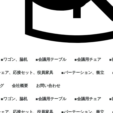
■ワゴン、脇机
■会議用テーブル
■会議用チェア
ル
]
型
チェア、応接セット、役員家具
2段ワゴン
3段ワゴン
2段脇机
3段脇机
ワゴンその他
~W1200
W1201~
会議用テーブル ～幅
会議用テーブル 幅
[ミーティング、パー
ハイテーブル、カウン
スタックテーブル
折りたたみテーブル
スクエア、カフェテー
円型、楕円形テーブル
その他、パーソナルテ
☆新品テーブル
■パーテーション、衝立
スタックチェア
スタック、ネスティ
ミーティングチェア
折りたたみチェア
その他多目的チェア
1799mm
1800mm～
ソナル]ブースセット
ターテーブル
ブル
ーブルなど
グチェア（キャスタ
付）
ェア、ソファ
ト
、木製書庫
ドローブ
グ
会社概要
お問い合わせ
キャスター付きパーテ
単立、連結仕様パーテ
☆新品ローパーテーシ
ィション
ィション
ョン
■ワゴン、脇机
■会議用テーブル
■会議用チェア
ル
]
型
チェア、応接セット、役員家具
2段ワゴン
3段ワゴン
2段脇机
3段脇机
ワゴンその他
~W1200
W1201~
会議用テーブル ～幅
会議用テーブル 幅
[ミーティング、パー
ハイテーブル、カウン
スタックテーブル
折りたたみテーブル
スクエア、カフェテー
円型、楕円形テーブル
その他、パーソナルテ
☆新品テーブル
■パーテーション、衝立
スタックチェア
スタック、ネスティ
ミーティングチェア
折りたたみチェア
その他多目的チェア