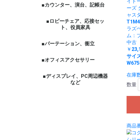
イト
■カウンター、演台、記帳台
ーズ 
ャスタブ
■ロビーチェア、応接セッ
T1M
ト、役員家具
ラズ
ム：ブ
中古
■パーテーション、衝立
￥23,
サイ
■オフィスアクセサリー
W675
在庫数
■ディスプレイ、PC周辺機器
など
数量
商品番号