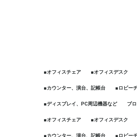
■オフィスチェア
■オフィスデスク
エグゼクティブチェア
オフィスチェア肘有
オフィスチェア肘無
役員チェア
ハイチェア、その他チ
☆新品チェア
■カウンター、演台、記帳台
平デスク
片袖デスク
両袖デスク
役員デスク
フリーアドレス、グ
天板昇降[電動タイプ
ワークブース、L字
☆新品デスク
■ロビー
ェア
ープテーブル
など
ハイカウンター
ローカウンター
インフォメーションカウン
演台
記帳台
■ディスプレイ、PC周辺機器など
ロビーチ
応接セッ
役員家具
木製ワー
ブロ
ター
ディスプレイ、モニター
パソコン周辺機器
■オフィスチェア
■オフィスデスク
エグゼクティブチェア
オフィスチェア肘有
オフィスチェア肘無
役員チェア
ハイチェア、その他チ
☆新品チェア
■カウンター、演台、記帳台
平デスク
片袖デスク
両袖デスク
役員デスク
フリーアドレス、グ
天板昇降[電動タイプ
ワークブース、L字
☆新品デスク
■ロビー