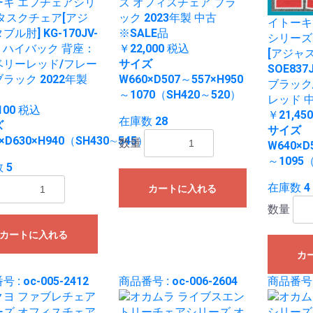
ーキ エフチェアシリ
ズ オフィスチェア ブラ
タスクチェア[アジ
ック 2023年製 中古
イトーキ
ル肘] KG-170JV-
※SALE品
シリーズ
4 ハイバック 背座：
￥22,000
税込
[アジャ
ベリーレッド/フレー
サイズ
SOE837
ラック 2022年製
W660×D507～557×H950
ブラック
～1070（SH420～520）
レッド 中
100
税込
￥21,45
在庫数 28
ズ
サイズ
×D630×H940（SH430∼545）
数量
W640×D
～1095
 5
在庫数 4
カートに入れる
数量
カートに入れる
カ
 : oc-005-2412
商品番号 : oc-006-2604
商品番号 :