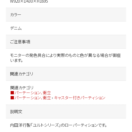
W920×D430×H1695
カラー
デニム
ご注意事項
モニターの発色具合により実際のものと色が異なる場合が御座
います。
関連カテゴリ
関連カテゴリ
■パーテーション、衝立
■パーテーション、衝立
›
キャスター付きパーティション
説明文
内田洋行製「ユルトシリーズ」のローパーティションです。