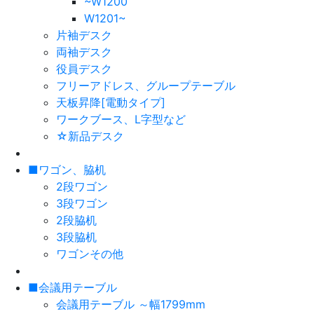
~W1200
W1201~
片袖デスク
両袖デスク
役員デスク
フリーアドレス、グループテーブル
天板昇降[電動タイプ]
ワークブース、L字型など
☆新品デスク
■ワゴン、脇机
2段ワゴン
3段ワゴン
2段脇机
3段脇机
ワゴンその他
■会議用テーブル
会議用テーブル ～幅1799mm