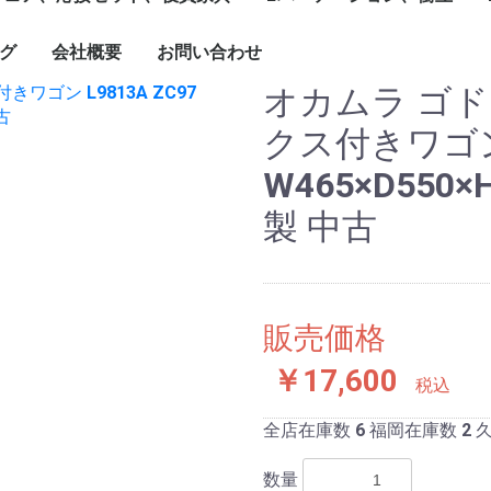
1799mm
1800mm～
ソナル]ブースセット
ターテーブル
ブル
ーブルなど
グチェア（キャスタ
付）
ェア、ソファ
ト
、木製書庫
ドローブ
グ
会社概要
お問い合わせ
キャスター付きパーテ
単立、連結仕様パーテ
☆新品ローパーテーシ
ィション
ィション
ョン
オカムラ ゴ
クス付きワゴン L
W465×D550
製 中古
販売価格
￥17,600
税込
全店在庫数
6
福岡在庫数
2
数量