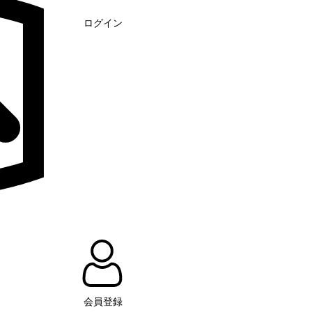
ログイン
会員登録