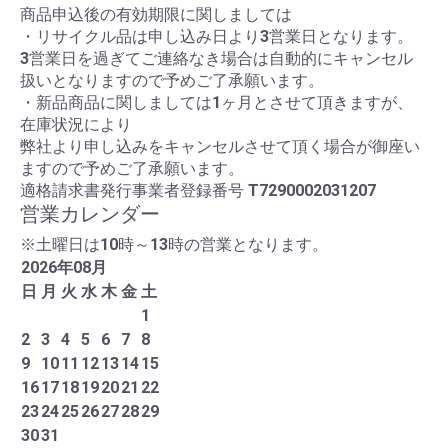
商品申込後の有効期限に関しましては
・リサイクル品は申し込み日より3営業日となります。
3営業日を過ぎてご連絡なき場合は自動的にキャンセル
扱いとなりますので予めご了承願います。
・新品商品に関しましては1ヶ月とさせて頂きますが、
在庫状況により
弊社より申し込みをキャンセルさせて頂く場合が御座い
ますので予めご了承願います。
適格請求書発行事業者登録番号
T7290002031207
営業カレンダー
※土曜日は10時～13時の営業となります。
2026
年
08
月
日
月
火
水
木
金
土
1
2
3
4
5
6
7
8
9
10
11
12
13
14
15
16
17
18
19
20
21
22
23
24
25
26
27
28
29
30
31