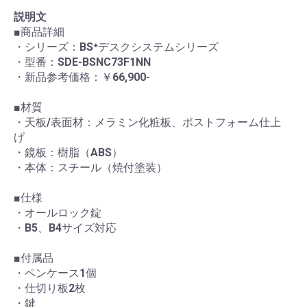
説明文
■商品詳細
・シリーズ：BS⁺デスクシステムシリーズ
・型番：SDE-BSNC73F1NN
・新品参考価格：￥66,900-
■材質
・天板/表面材：メラミン化粧板、ポストフォーム仕上
げ
・鏡板：樹脂（ABS）
・本体：スチール（焼付塗装）
■仕様
・オールロック錠
・B5、B4サイズ対応
■付属品
・ペンケース1個
・仕切り板2枚
・鍵