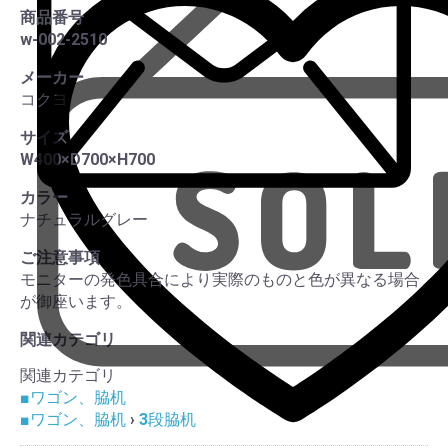
商品番号
w-002-2510
この
メーカー
コクヨ
サイズ
W400×D700×H700
カラー
ナチュラルグレー
ご注意事項
モニターの発色具合により実際のものと色が異なる場合
が御座います。
関連カテゴリ
関連カテゴリ
■ワゴン、脇机
■ワゴン、脇机
›
3段脇机