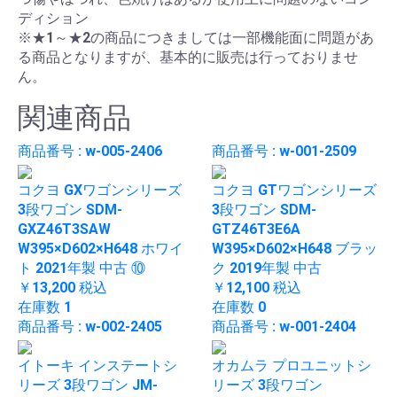
ディション
※★1～★2の商品につきましては一部機能面に問題があ
る商品となりますが、基本的に販売は行っておりませ
ん。
関連商品
商品番号 : w-005-2406
商品番号 : w-001-2509
コクヨ GXワゴンシリーズ
コクヨ GTワゴンシリーズ
3段ワゴン SDM-
3段ワゴン SDM-
GXZ46T3SAW
GTZ46T3E6A
W395×D602×H648 ホワイ
W395×D602×H648 ブラッ
ト 2021年製 中古 ⑩
ク 2019年製 中古
￥13,200
税込
￥12,100
税込
在庫数 1
在庫数 0
商品番号 : w-002-2405
商品番号 : w-001-2404
イトーキ インステートシ
オカムラ プロユニットシ
リーズ 3段ワゴン JM-
リーズ 3段ワゴン