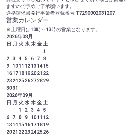
ますので予めご了承願います。
適格請求書発行事業者登録番号
T7290002031207
営業カレンダー
※土曜日は10時～13時の営業となります。
2026
年
08
月
日
月
火
水
木
金
土
1
2
3
4
5
6
7
8
9
10
11
12
13
14
15
16
17
18
19
20
21
22
23
24
25
26
27
28
29
30
31
2026
年
09
月
日
月
火
水
木
金
土
1
2
3
4
5
6
7
8
9
10
11
12
13
14
15
16
17
18
19
20
21
22
23
24
25
26