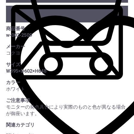
カー
商品番号
w-002-2509
この
メーカー
コクヨ
サイズ
W395×D602×H648
カラー
ホワイト
ご注意事項
モニターの発色具合により実際のものと色が異なる場合
が御座います。
関連カテゴリ