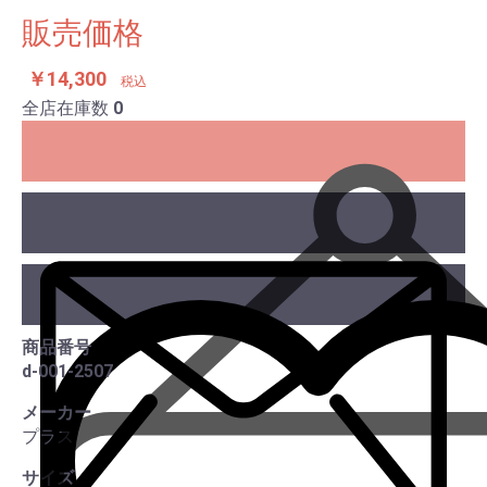
販売価格
￥14,300
税込
全店在庫数
0
商品番号
d-001-2507
この
メーカー
プラス
サイズ