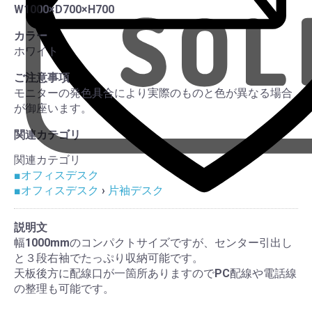
W1000×D700×H700
カラー
ホワイト
ご注意事項
モニターの発色具合により実際のものと色が異なる場合
が御座います。
関連カテゴリ
関連カテゴリ
■オフィスデスク
■オフィスデスク
›
片袖デスク
説明文
幅1000mmのコンパクトサイズですが、センター引出し
と３段右袖でたっぷり収納可能です。
天板後方に配線口が一箇所ありますのでPC配線や電話線
の整理も可能です。