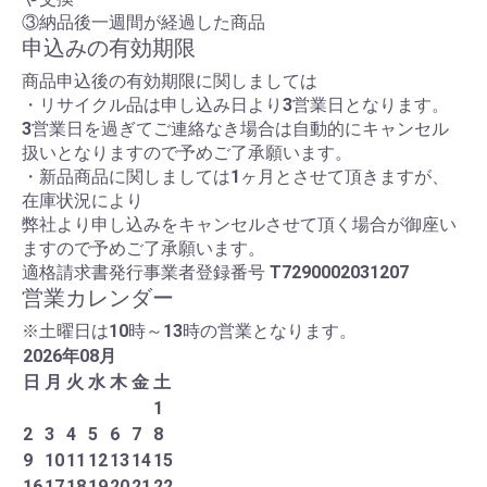
③納品後一週間が経過した商品
申込みの有効期限
商品申込後の有効期限に関しましては
・リサイクル品は申し込み日より3営業日となります。
3営業日を過ぎてご連絡なき場合は自動的にキャンセル
扱いとなりますので予めご了承願います。
・新品商品に関しましては1ヶ月とさせて頂きますが、
在庫状況により
弊社より申し込みをキャンセルさせて頂く場合が御座い
ますので予めご了承願います。
適格請求書発行事業者登録番号
T7290002031207
営業カレンダー
※土曜日は10時～13時の営業となります。
2026
年
08
月
日
月
火
水
木
金
土
1
2
3
4
5
6
7
8
9
10
11
12
13
14
15
16
17
18
19
20
21
22