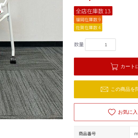
全店在庫数
13
福岡在庫数
9
佐賀在庫数
4
数量
カート
この商品を
お気に入
商品番号
m