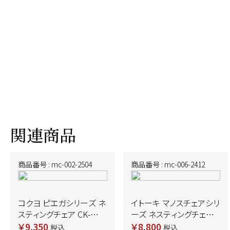
関連商品
商品番号 : mc-002-2504
商品番号 : mc-006-2412
コクヨ ピエガシリーズ ネ
イトーキ マノスチェアシリ
スティングチェア CK-
ーズ ネスティングチェア
720WPAWGXE3-W 背：
KLG-310PGS-ZTQ6 背：
￥9,350
￥8,800
税込
税込