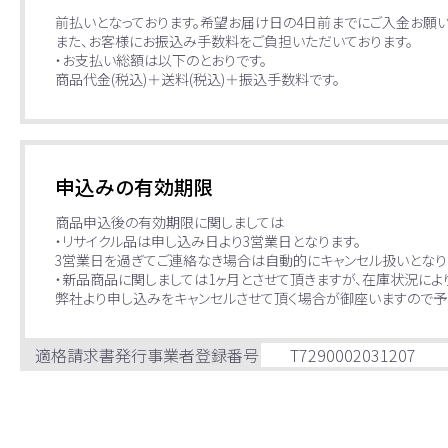
前払いとなっております。希望お届け日の4日前までにご入金お願い
また、お客様にお振込み手数料をご負担いただいております。
・お支払い総額は以下のとおりです。
商品代金(税込)＋送料(税込)＋振込手数料です。
申込みの有効期限
商品申込後の有効期限に関しましては
・リサイクル品は申し込み日より3営業日となります。
3営業日を過ぎてご連絡なき場合は自動的にキャンセル扱いとなり
・新品商品に関しましては1ヶ月とさせて頂きますが、在庫状況によ
弊社より申し込みをキャンセルさせて頂く場合が御座いますので予
適格請求書発行事業者登録番号
T7290002031207