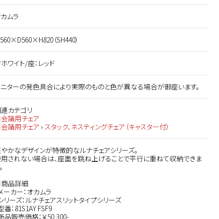
オカムラ
560×D560×H820（SH440）
ホワイト/座：レッド
モニターの発色具合により実際のものと色が異なる場合が御座います。
関連カテゴリ
■会議用チェア
■会議用チェア
›
スタック、ネスティングチェア（キャスター付）
軽やかなデザインが特徴的なルナチェアシリーズ。
使用されない場合は、座面を跳ね上げることで平行に重ねて収納できま
。
■商品詳細
メーカー：オカムラ
シリーズ：ルナチェアスリットタイプシリーズ
型番：81S1AY FSF9
新品販売価格：￥50,300-