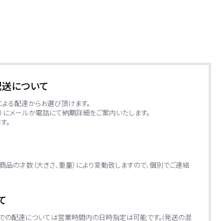
配送について
による配達からお選び頂けます。
日）にメールか電話にて納期詳細をご案内いたします。
す。
商品の才数（大きさ、重量）により変動致しますので、個別でご連絡
て
便での配達については営業時間内の日時指定は可能です。(発送の混