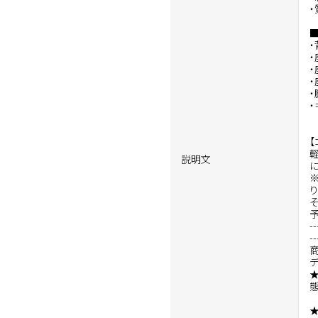
・
・
・
【
説明文
り
--
--
デ