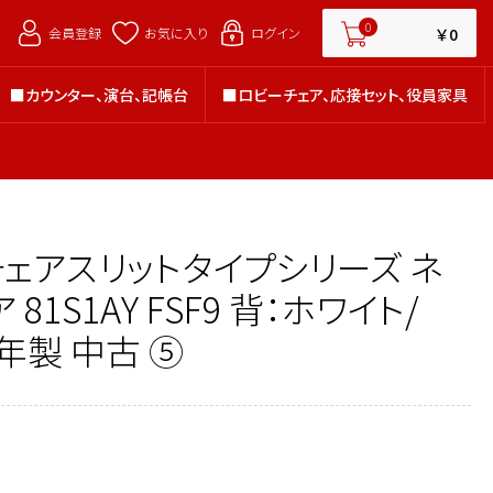
￥0
0
￥0
会員登録
お気に入り
ログイン
■カウンター、演台、記帳台
■ロビーチェア、応接セット、役員家具
■カウンター、演台、記帳台
■ロビーチェア、応接セット、役員家具
チェアスリットタイプシリーズ ネ
81S1AY FSF9 背：ホワイト/
0年製 中古 ⑤