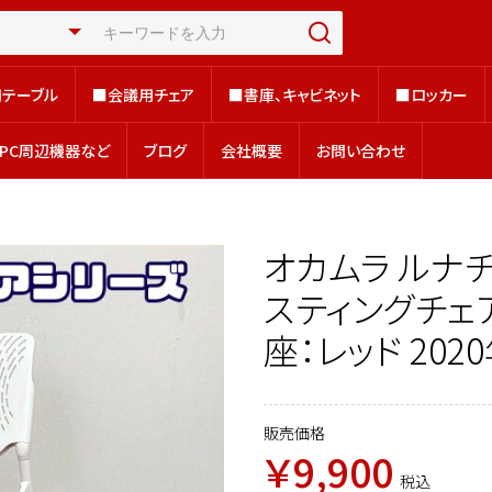
テーブル
■会議用チェア
■書庫、キャビネット
■ロッカー
テーブル
■会議用チェア
■書庫、キャビネット
■ロッカー
、PC周辺機器など
ブログ
会社概要
お問い合わせ
、PC周辺機器など
ブログ
会社概要
お問い合わせ
オカムラ ルナ
スティングチェア 
座：レッド 202
販売価格
￥9,900
税込