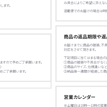
み具合によりご希望に添えない
します。
混載便でのお届けの場合は時間
商品の返品期限や返
お届けまでに商品の破損、不
対応をさせて頂きます。
下記項目に当てはまる場合の
①商品の破損や不具合がなく
ますので予めご了承願います。
②商品のサイズ、仕様違いな
り
③納品後一週間が経過した商
めご了承願います。
営業カレンダー
※土曜日は10時～13時の営業