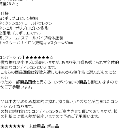
質量：6.2kg
■仕様
背：ポリプロピレン樹脂
・座：クッション/モールドウレタン
・座シェル：ポリプロピレン樹脂
座張地：布、ポリエステル
・脚、フレーム：スチールパイプ粉体塗装
・キャスター/：ナイロン双輪キャスターΦ50㎜
コンディション】 ★★★★★★☆
軽微な擦れや小キズは御座いますが、あまり使用感も感じられず全体的
に綺麗なコンディションといえます。
※こちらの商品画像は複数入荷したものから無作為に選んだものにな
ます。
そのため一部商品画像と異なるコンディションの商品も御座いますので
予めご了承願います。
-----------------------------------------------------------------------------------
----
商品は中古品のため基本的に擦れ、擦り傷、小キズなどが含まれたコン
ィションとなります。
★の数と説明文にてコンディションをご案内させて頂いておりますが、状
態の判断には個人差が御座いますので予めご了承願います。
★★★★★★★ 未使用品、新古品