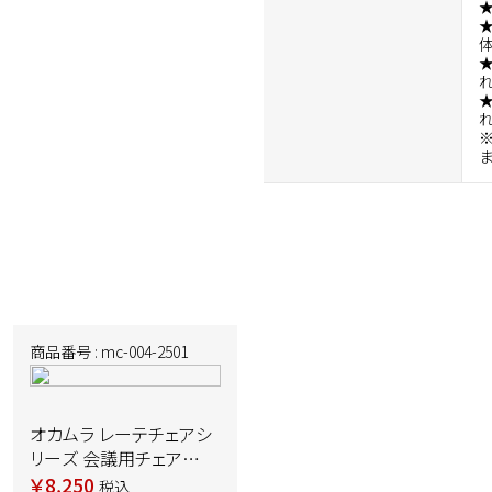
商品番号 : mc-004-2501
オカムラ レーテチェアシ
リーズ 会議用チェア
81R2AY FFW5 背：ホワイ
￥8,250
税込