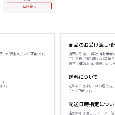
ト/座：ターコイズブルー
在庫数 2
2020年製 中古 ⑩
商品のお受け渡し・
店頭での現金支払いが可能です。
店頭お引渡し、弊社指定業者
ご注文後、24時間以内（営業
通常1週間以内に発送いたしま
送料について
す。
ます。
送料につきましてはお届け先、
させて頂きます。
配送日時指定につい
店頭お引き渡し、チャーター