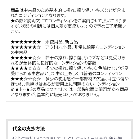
---------------
商品は中古品のため基本的に擦れ、擦り傷、小キズなどが含ま
れたコンディションとなります。
★の数と説明文にてコンディションをご案内させて頂いておりま
すが、状態の判断には個人差が御座いますので予めご了承願い
ます。
★★★★★★★ 未使用品、新古品
★★★★★★☆ アウトレット品、非常に綺麗なコンディション
の中古品
★★★★★☆☆ 若干の擦れ、擦り傷、小キズなどは見受けら
れるが全体的に良好的なコンディションの部類
★★★★☆☆☆ 多少の擦れ、擦り傷、小キズ、色焼けなどが見
受けられる中古品として中の上もしくは普通のコンディション
★★★☆☆☆☆ 多少の使用感や一部部材の欠品、目立つ傷や
ほつれ、色焼けはあるが使用上に問題のないコンディション
※★1～★2の商品につきましては一部機能面に問題がある商品
となりますが、基本的に販売は行っておりません。
代金の支払方法
代金の支払いにつきましては、クレジットカード決済、銀行振