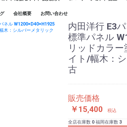
1799mm
1800mm～
ソナル]ブースセット
ターテーブル
ブル
ーブルなど
グチェア（キャスタ
付）
ェア、ソファ
ト
、木製書庫
ドローブ
グ
会社概要
お問い合わせ
キャスター付きパーテ
単立、連結仕様パーテ
☆新品ローパーテーシ
ィション
ィション
ョン
内田洋行 E3
標準パネル W12
リッドカラー
イト/幅木：
古
販売価格
￥15,400
税込
全店在庫数
0
福岡在庫数
3