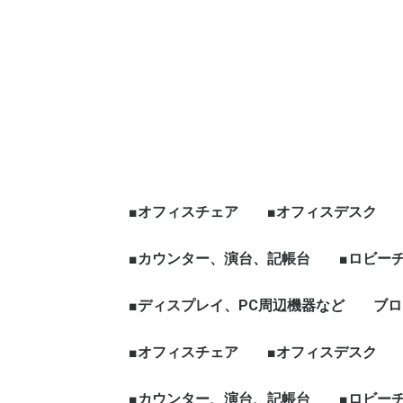
■オフィスチェア
■オフィスデスク
エグゼクティブチェア
オフィスチェア肘有
オフィスチェア肘無
役員チェア
ハイチェア、その他チ
☆新品チェア
■カウンター、演台、記帳台
平デスク
片袖デスク
両袖デスク
役員デスク
フリーアドレス、グ
天板昇降[電動タイプ
ワークブース、L字
☆新品デスク
■ロビー
ェア
ープテーブル
など
ハイカウンター
ローカウンター
インフォメーションカウン
演台
記帳台
■ディスプレイ、PC周辺機器など
ロビーチ
応接セッ
役員家具
木製ワー
ブロ
ター
ディスプレイ、モニター
パソコン周辺機器
■オフィスチェア
■オフィスデスク
エグゼクティブチェア
オフィスチェア肘有
オフィスチェア肘無
役員チェア
ハイチェア、その他チ
☆新品チェア
■カウンター、演台、記帳台
平デスク
片袖デスク
両袖デスク
役員デスク
フリーアドレス、グ
天板昇降[電動タイプ
ワークブース、L字
☆新品デスク
■ロビー