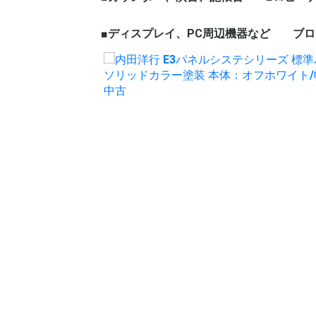
ェア
ープテーブル
など
ハイカウンター
ローカウンター
インフォメーションカウン
演台
記帳台
■ディスプレイ、PC周辺機器など
ロビーチ
応接セッ
役員家具
木製ワー
ブロ
ター
ディスプレイ、モニター
パソコン周辺機器