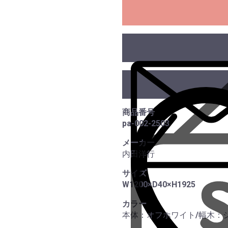
商品番号
pa-002-2503
メーカー
内田洋行
サイズ
W1200×D40×H1925
カラー
本体：オフホワイト/幅木：