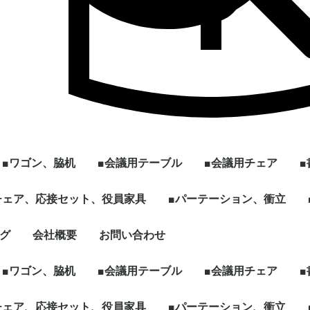
■ワゴン、脇机
■会議用テーブル
■会議用チェア
ル
]
型
チェア、応接セット、役員家具
2段ワゴン
3段ワゴン
2段脇机
3段脇机
ワゴンその他
~W1200
W1201~
会議用テーブル ～幅
会議用テーブル 幅
[ミーティング、パー
ハイテーブル、カウン
スタックテーブル
折りたたみテーブル
スクエア、カフェテー
円型、楕円形テーブル
その他、パーソナルテ
☆新品テーブル
■パーテーション、衝立
スタックチェア
スタック、ネスティ
ミーティングチェア
折りたたみチェア
その他多目的チェア
1799mm
1800mm～
ソナル]ブースセット
ターテーブル
ブル
ーブルなど
グチェア（キャスタ
付）
ェア、ソファ
ト
、木製書庫
ドローブ
グ
会社概要
お問い合わせ
キャスター付きパーテ
単立、連結仕様パーテ
☆新品ローパーテーシ
ィション
ィション
ョン
■ワゴン、脇机
■会議用テーブル
■会議用チェア
ル
]
型
チェア、応接セット、役員家具
2段ワゴン
3段ワゴン
2段脇机
3段脇机
ワゴンその他
~W1200
W1201~
会議用テーブル ～幅
会議用テーブル 幅
[ミーティング、パー
ハイテーブル、カウン
スタックテーブル
折りたたみテーブル
スクエア、カフェテー
円型、楕円形テーブル
その他、パーソナルテ
☆新品テーブル
■パーテーション、衝立
スタックチェア
スタック、ネスティ
ミーティングチェア
折りたたみチェア
その他多目的チェア