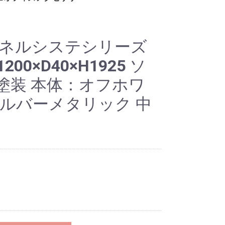
ー
ット
ロッカー
ビジネス関連
ホワイト・スケジュー
パンフレット・カタロ
電話台
傘立て
コートハンガー
シュレッダー
耐火・手提げ金庫
電化製品
プラントボックス、花
観葉植物、フェイクグ
その他オフィスアクセ
各種部材、パーツ
・新品 ビジネスバッ
・冷蔵庫
・電子レンジ
・電動ポット
・空気清浄機
・その他家電類
・デスク
・チェア
・書庫、シェルフ
・パーティション
ルボード
グスタンド
台
リーン
サリー
グ
パネルシステシリーズ
00×D40×H1925 ソ
塗装 本体：オフホワ
シルバーメタリック 中