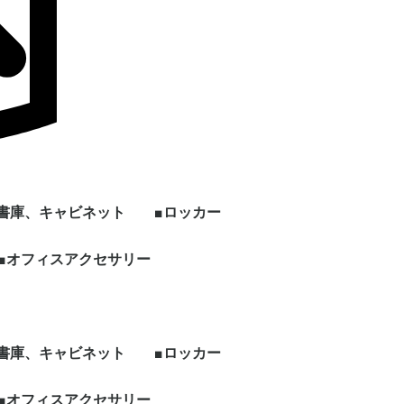
■書庫、キャビネット
■ロッカー
ン
上下セット書庫
両開き書庫
引き違い書庫
オープン書庫
ラテラルキャビネット
クリスタルトレイ
ファイリングキャビネ
書架
片開き書庫
キッチンキャビネット
シェルフ、物品棚
その他書庫、収納庫
■オフィスアクセサリー
1人用ロッカー
2人用ロッカー
3人用ロッカー
4人用ロッカー
5人用ロッカー
6人用ロッカー
8人用ロッカー
多人数用ロッカー
パーソナルロッカー
シューズロッカー
ワードローブ、その他
ー
ット
ロッカー
ビジネス関連
ホワイト・スケジュー
パンフレット・カタロ
電話台
傘立て
コートハンガー
シュレッダー
耐火・手提げ金庫
電化製品
プラントボックス、花
観葉植物、フェイクグ
その他オフィスアクセ
各種部材、パーツ
・新品 ビジネスバッ
・冷蔵庫
・電子レンジ
・電動ポット
・空気清浄機
・その他家電類
・デスク
・チェア
・書庫、シェルフ
・パーティション
ルボード
グスタンド
台
リーン
サリー
グ
■書庫、キャビネット
■ロッカー
ン
上下セット書庫
両開き書庫
引き違い書庫
オープン書庫
ラテラルキャビネット
クリスタルトレイ
ファイリングキャビネ
書架
片開き書庫
キッチンキャビネット
シェルフ、物品棚
その他書庫、収納庫
■オフィスアクセサリー
1人用ロッカー
2人用ロッカー
3人用ロッカー
4人用ロッカー
5人用ロッカー
6人用ロッカー
8人用ロッカー
多人数用ロッカー
パーソナルロッカー
シューズロッカー
ワードローブ、その他