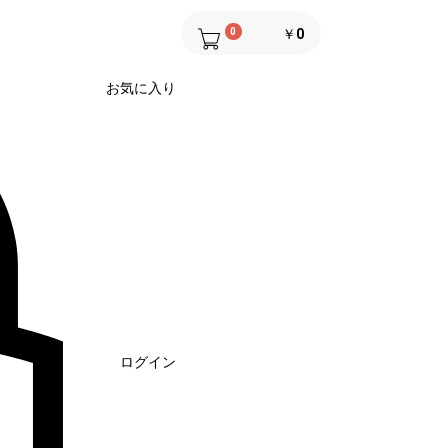
0
￥0
お気に入り
ログイン