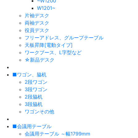
~W1200
W1201~
片袖デスク
両袖デスク
役員デスク
フリーアドレス、グループテーブル
天板昇降[電動タイプ]
ワークブース、L字型など
☆新品デスク
■ワゴン、脇机
2段ワゴン
3段ワゴン
2段脇机
3段脇机
ワゴンその他
■会議用テーブル
会議用テーブル ～幅1799mm