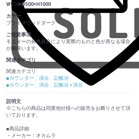
W900×D500×H1000
カラー
プライズウッドダーク
ご注意事項
モニターの発色具合により実際のものと色が異なる場合
が御座います。
関連カテゴリ
関連カテゴリ
■カウンター、演台、記帳台
■カウンター、演台、記帳台
›
演台
説明文
※こちらの商品は同業他社様への販売をお断りさせて頂
いております。
■商品詳細
・メーカー：オカムラ