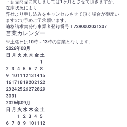
・新品商品に関しましては1ヶ月とさせて頂きますが、
在庫状況により
弊社より申し込みをキャンセルさせて頂く場合が御座い
ますので予めご了承願います。
適格請求書発行事業者登録番号
T7290002031207
営業カレンダー
※土曜日は10時～13時の営業となります。
2026
年
08
月
日
月
火
水
木
金
土
1
2
3
4
5
6
7
8
9
10
11
12
13
14
15
16
17
18
19
20
21
22
23
24
25
26
27
28
29
30
31
2026
年
09
月
日
月
火
水
木
金
土
1
2
3
4
5
6
7
8
9
10
11
12