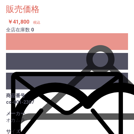
販売価格
￥41,800
税込
全店在庫数
0
商品番号
co-001-2307
この
メーカー
オカムラ
サイズ