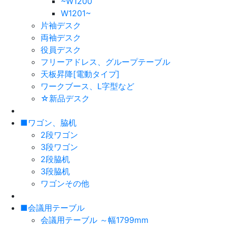
~W1200
W1201~
片袖デスク
両袖デスク
役員デスク
フリーアドレス、グループテーブル
天板昇降[電動タイプ]
ワークブース、L字型など
☆新品デスク
■ワゴン、脇机
2段ワゴン
3段ワゴン
2段脇机
3段脇机
ワゴンその他
■会議用テーブル
会議用テーブル ～幅1799mm